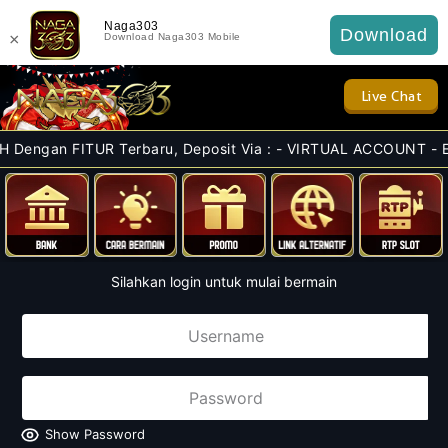
Naga303
Download
×
Download Naga303 Mobile
Live Chat
 FITUR Terbaru, Deposit Via : - VIRTUAL ACCOUNT - E-WALLET 
Silahkan login untuk mulai bermain
Show Password